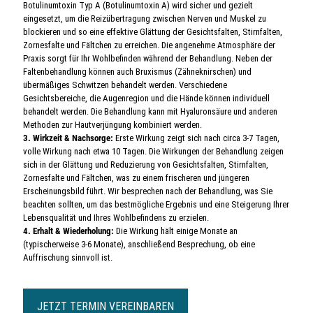
Botulinumtoxin Typ A (Botulinumtoxin A) wird sicher und gezielt
eingesetzt, um die Reizübertragung zwischen Nerven und Muskel zu
blockieren und so eine effektive Glättung der Gesichtsfalten, Stirnfalten,
Zornesfalte und Fältchen zu erreichen. Die angenehme Atmosphäre der
Praxis sorgt für Ihr Wohlbefinden während der Behandlung. Neben der
Faltenbehandlung können auch Bruxismus (Zähneknirschen) und
übermäßiges Schwitzen behandelt werden. Verschiedene
Gesichtsbereiche, die Augenregion und die Hände können individuell
behandelt werden. Die Behandlung kann mit Hyaluronsäure und anderen
Methoden zur Hautverjüngung kombiniert werden.
3. Wirkzeit & Nachsorge:
Erste Wirkung zeigt sich nach circa 3-7 Tagen,
volle Wirkung nach etwa 10 Tagen. Die Wirkungen der Behandlung zeigen
sich in der Glättung und Reduzierung von Gesichtsfalten, Stirnfalten,
Zornesfalte und Fältchen, was zu einem frischeren und jüngeren
Erscheinungsbild führt. Wir besprechen nach der Behandlung, was Sie
beachten sollten, um das bestmögliche Ergebnis und eine Steigerung Ihrer
Lebensqualität und Ihres Wohlbefindens zu erzielen.
4. Erhalt & Wiederholung:
Die Wirkung hält einige Monate an
(typischerweise 3-6 Monate), anschließend Besprechung, ob eine
Auffrischung sinnvoll ist.
JETZT TERMIN VEREINBAREN