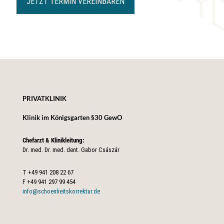
JETZT TERMIN VEREINBAREN
PRIVATKLINIK
Klinik im Königsgarten §30 GewO
Chefarzt & Klinikleitung:
Dr. med. Dr. med. dent. Gabor Császár
T
+49 941 208 22 67
F
+49 941 297 99 454
info@schoenheitskorrektur.de