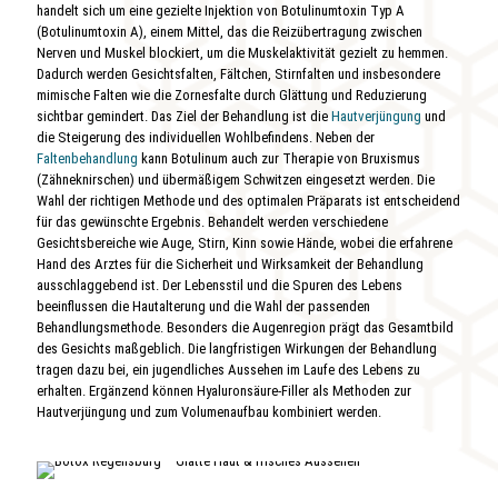
handelt sich um eine gezielte Injektion von Botulinumtoxin Typ A
(Botulinumtoxin A), einem Mittel, das die Reizübertragung zwischen
Nerven und Muskel blockiert, um die Muskelaktivität gezielt zu hemmen.
Dadurch werden Gesichtsfalten, Fältchen, Stirnfalten und insbesondere
mimische Falten wie die Zornesfalte durch Glättung und Reduzierung
sichtbar gemindert. Das Ziel der Behandlung ist die
Hautverjüngung
und
die Steigerung des individuellen Wohlbefindens. Neben der
Faltenbehandlung
kann Botulinum auch zur Therapie von Bruxismus
(Zähneknirschen) und übermäßigem Schwitzen eingesetzt werden. Die
Wahl der richtigen Methode und des optimalen Präparats ist entscheidend
für das gewünschte Ergebnis. Behandelt werden verschiedene
Gesichtsbereiche wie Auge, Stirn, Kinn sowie Hände, wobei die erfahrene
Hand des Arztes für die Sicherheit und Wirksamkeit der Behandlung
ausschlaggebend ist. Der Lebensstil und die Spuren des Lebens
beeinflussen die Hautalterung und die Wahl der passenden
Behandlungsmethode. Besonders die Augenregion prägt das Gesamtbild
des Gesichts maßgeblich. Die langfristigen Wirkungen der Behandlung
tragen dazu bei, ein jugendliches Aussehen im Laufe des Lebens zu
erhalten. Ergänzend können Hyaluronsäure-Filler als Methoden zur
Hautverjüngung und zum Volumenaufbau kombiniert werden.