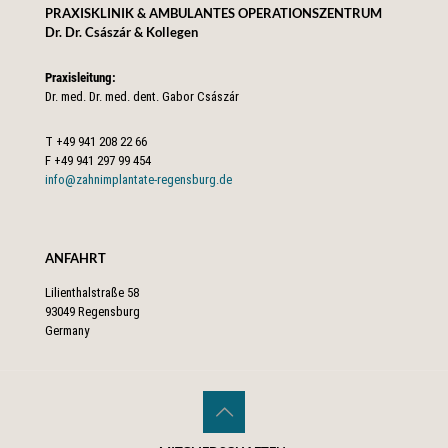
PRAXISKLINIK & AMBULANTES OPERATIONSZENTRUM
Dr. Dr. Császár & Kollegen
Praxisleitung:
Dr. med. Dr. med. dent. Gabor Császár
T
+49 941 208 22 66
F
+49 941 297 99 454
info@zahnimplantate-regensburg.de
ANFAHRT
Lilienthalstraße 58
93049 Regensburg
Germany