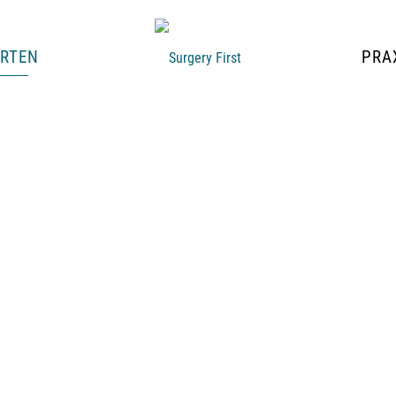
ARTEN
PRAX
male
 und