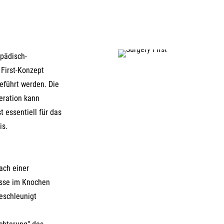
opädisch-
First-Konzept
geführt werden. Die
eration kann
 essentiell für das
is.
ach einer
sse im Knochen
eschleunigt