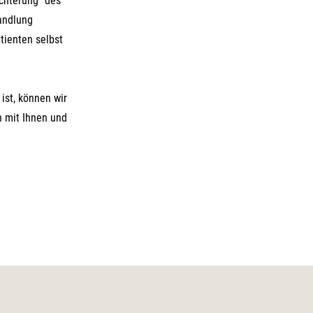
chterung" des
andlung
tienten selbst
ist, können wir
h mit Ihnen und