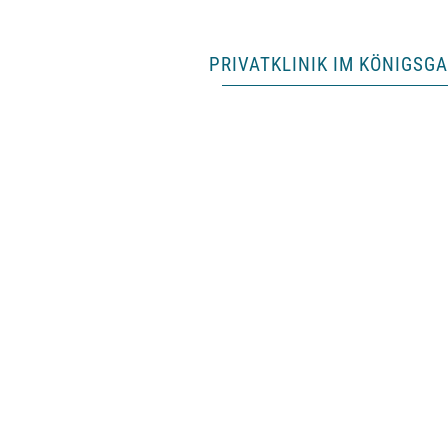
PRIVATKLINIK IM KÖNIGSG
SURGERY FIRST
Für das opti
funktionelle