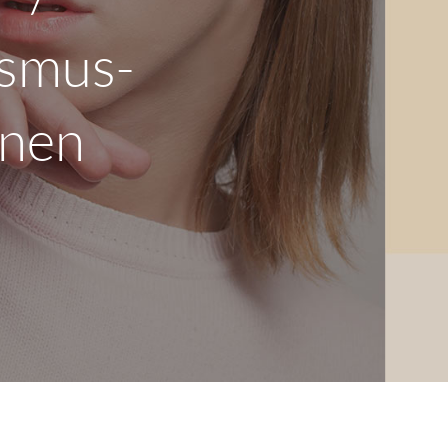
ismus-
nnen