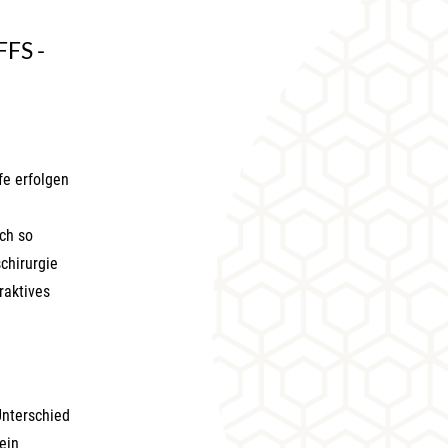
FFS -
fe erfolgen
ch so
chirurgie
raktives
Unterschied
ein