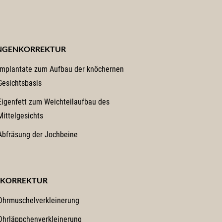
GENKORREKTUR
Implantate zum Aufbau der knöchernen
Gesichtsbasis
Eigenfett zum Weichteilaufbau des
Mittelgesichts
Abfräsung der Jochbeine
KORREKTUR
Ohrmuschelverkleinerung
Ohrläppchenverkleinerung