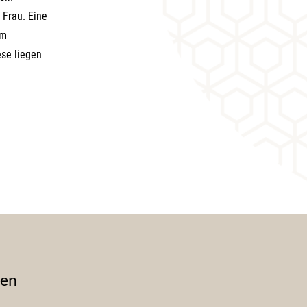
 Frau. Eine
im
ese liegen
den