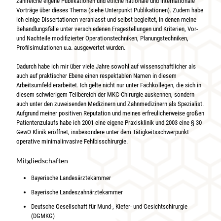
zahlreiche eigene Publikationen und etliche nationale und internationale
Vorträge über dieses Thema (siehe Unterpunkt Publikationen). Zudem habe
ich einige Dissertationen veranlasst und selbst begleitet, in denen meine
Behandlungsfälle unter verschiedenen Fragestellungen und Kriterien, Vor-
und Nachteile modifizierter Operationstechniken, Planungstechniken,
Profilsimulationen u.a. ausgewertet wurden.
Dadurch habe ich mir über viele Jahre sowohl auf wissenschaftlicher als
auch auf praktischer Ebene einen respektablen Namen in diesem
Arbeitsumfeld erarbeitet. Ich gelte nicht nur unter Fachkollegen, die sich in
diesem schwierigem Teilbereich der MKG-Chirurgie auskennen, sondern
auch unter den zuweisenden Medizinern und Zahnmedizinern als Spezialist.
Aufgrund meiner positiven Reputation und meines erfreulicherweise großen
Patientenzulaufs habe ich 2001 eine eigene Praxisklinik und 2003 eine § 30
GewO Klinik eröffnet, insbesondere unter dem Tätigkeitsschwerpunkt
operative minimalinvasive Fehlbisschirurgie.
Mitgliedschaften
Bayerische Landesärztekammer
Bayerische Landeszahnärztekammer
Deutsche Gesellschaft für Mund-, Kiefer- und Gesichtschirurgie
(DGMKG)