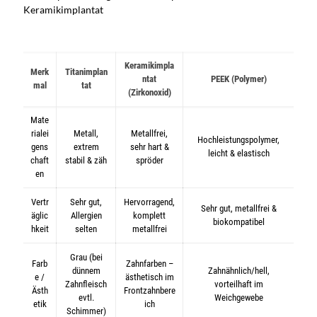
Keramikimplantat
Keramikimpla
Merk
Titanimplan
ntat
PEEK (Polymer)
mal
tat
(Zirkonoxid)
Mate
rialei
Metall,
Metallfrei,
Hochleistungspolymer,
gens
extrem
sehr hart &
leicht & elastisch
chaft
stabil & zäh
spröder
en
Vertr
Sehr gut,
Hervorragend,
Sehr gut, metallfrei &
äglic
Allergien
komplett
biokompatibel
hkeit
selten
metallfrei
Grau (bei
Farb
Zahnfarben –
dünnem
Zahnähnlich/hell,
e /
ästhetisch im
Zahnfleisch
vorteilhaft im
Ästh
Frontzahnbere
evtl.
Weichgewebe
etik
ich
Schimmer)