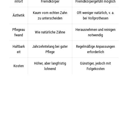
mfort
Fremdkörper
Fremdkörpergefühl möglich
Kaum vom echten Zahn
Oft weniger natürlich, v. a.
Ästhetik
zu unterscheiden
bei Vollprothesen
Pflegeau
Herausnehmen und reinigen
Wie natürliche Zähne
fwand
notwendig
Haltbark
Jahrzehntelang bei guter
Regelmäßige Anpassungen
eit
Pflege
erforderlich
Höher, aber langfristig
Günstiger, jedoch mit
Kosten
lohnend
Folgekosten