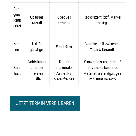
Rönt
gens
Opaques
Opaques
Radioluzent (ggf. Marker
ichtb
Metall
Keramik
nötig)
arkei
t
Kost
i. d. R.
Variabel; oft zwischen
Eher höher
en
günstiger
Titan & Keramik
Goldstandar
Top für
Sinnvoll als abutment- /
Kurz
d für die
maximale
provisorienbasiertes
fazit
meisten
Ästhetik /
Material; als endgültiges
Fälle
Metallfreiheit
Implantat selektiv
JETZT TERMIN VEREINBAREN