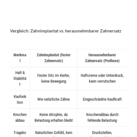
Vergleich: Zahnimplantat vs. herausnehmbarer Zahnersatz
Merkma
Zahnimplantat (fester
Herausnehmbarer
l
Zahnersatz)
Zahnersatz (Prothese)
Halt &
Fester Sitz im Kiefer,
Haftcreme oder Unterdruck,
Stabilitä
keine Bewegung
kann verrutschen
t
Kaufunk
Wie natürliche Zähne
Eingeschränkte Kaufkraft
tion
Knochen
Keine Atrophie, da
Knochenabbau durch
abbau
Belastung erhalten bleibt
fehlende Belastung
Trageko
Naturliches Gefühl, kein
Druckstellen,