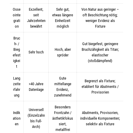
Osse
Exzellent,
Sehr gut,
Von Natur aus geringer –
ointe
seit
etwas längere
oft Beschichtung nötig;
grati
Jahrzehnten
Einheilzeit
weniger Evidenz als
on
bewährt
möglich
Fixture
Bruc
h- /
Gut biegefest, geringere
Bieg
Hoch, aber
Bruchzähigkeit als Titan;
Sehr hoch
efest
spröder
elastischer
igkei
(stoßdämpfend)
t
Lang
Gute
Begrenzt als Fixture;
zeite
>40 Jahre
mittellange
etabliert für Abutments /
rfahr
Datenlage
Evidenz,
Provisorien
ung
zunehmend
Besonders
Universell
Indik
Frontzahn /
Abutments, Provisorien,
(Einzelzahn
ation
ästhetikfokus
individuelle Komponenten;
bis Full-
en
siert,
selektiv als Fixture
Arch)
metallfrei