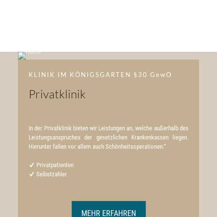
KLINIK IM KÖNIGSGARTEN §30 GewO
Privatklinik
In der Privatklinik bieten wir Leistungen an, welche außerhalb des
Leistungsanspruches der gesetzlichen Krankenkassen liegen.
Hierunter fallen vor allem auch Schönheitsoperationen.“
Privatpatienten
Selbstzahler
MEHR ERFAHREN