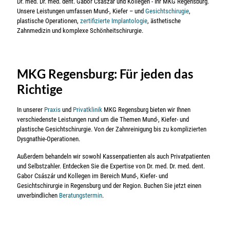
Dr. med. Dr. med. dent. Gabor Császár und Kollegen - Ihr MKG Regensburg.
Unsere Leistungen umfassen Mund-, Kiefer – und
Gesichtschirugie
,
plastische Operationen,
zertifizierte Implantologie
, ästhetische
Zahnmedizin und komplexe Schönheitschirurgie.
MKG Regensburg: Für jeden das
Richtige
In unserer
Praxis
und
Privatklinik
MKG Regensburg bieten wir Ihnen
verschiedenste Leistungen rund um die Themen Mund-, Kiefer- und
plastische Gesichtschirurgie. Von der Zahnreinigung bis zu komplizierten
Dysgnathie-Operationen.
Außerdem behandeln wir sowohl Kassenpatienten als auch Privatpatienten
und Selbstzahler. Entdecken Sie die Expertise von Dr. med. Dr. med. dent.
Gabor Császár und Kollegen im Bereich Mund-, Kiefer- und
Gesichtschirurgie in Regensburg und der Region. Buchen Sie jetzt einen
unverbindlichen
Beratungstermin
.